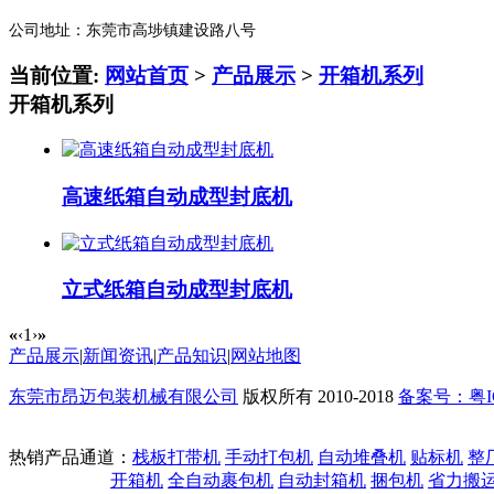
公司地址：东莞市高埗镇建设路八号
当前位置:
网站首页
>
产品展示
>
开箱机系列
开箱机系列
高速纸箱自动成型封底机
立式纸箱自动成型封底机
«
‹
1
›
»
产品展示
|
新闻资讯
|
产品知识
|
网站地图
东莞市昂迈包装机械有限公司
版权所有 2010-2018
备案号：粤ICP
热销产品通道：
栈板打带机
手动打包机
自动堆叠机
贴标机
整
开箱机
全自动裹包机
自动封箱机
捆包机
省力搬