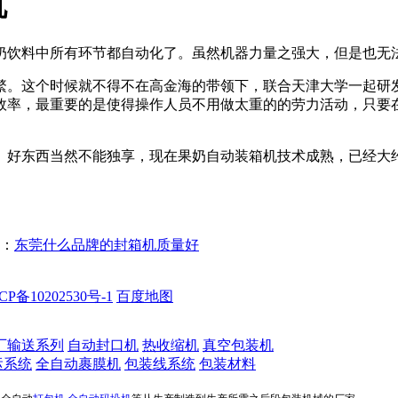
机
奶饮料中所有环节都自动化了。虽然机器力量之强大，但是也无
繁。这个时候就不得不在高金海的带领下，联合天津大学一起研
效率，最重要的是使得操作人员不用做太重的的劳力活动，只要
好东西当然不能独享，现在果奶自动装箱机技术成熟，已经大约
：
东莞什么品牌的封箱机质量好
备10202530号-1
百度地图
厂输送系列
自动封口机
热收缩机
真空包装机
运系统
全自动裹膜机
包装线系统
包装材料