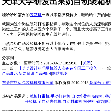
天津大学研发出果奶自动装箱
哇哈哈所需要的
装箱机
一直以来都没有解决，哇哈哈生产的国
就因为这个岗位装箱打包很枯燥，导致这个岗位的人员流动频
岗位上工作的人员从五六个降到了一个。而且大大提高了工作
了人力，还可以控制整条生产线的运行。
当然果奶自动装箱机不但有以上优点，在打包上更是严密可赞。
信用不了久，这套系统定会大力推向全国。
分享到：
点击次数：
更新时间：2015-09-17 10:29:31 【
关闭
】
上一篇：
哇哈哈设计的码垛机器人准备在全国工厂投入
下一篇
产品展示
|
新闻资讯
|
产品知识
|
网站地图
东莞市昂迈包装机械有限公司
版权所有 2010-2018
备案号：粤ICP
热销产品通道：
栈板打带机
手动打包机
自动堆叠机
贴标机
整
开箱机
全自动裹包机
自动封箱机
捆包机
省力搬